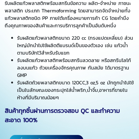
รับผลิตแก้วพลาสติกพร้อมสกรีนข้อความ ผลิต-จำหน่าย ภาชนะ
พลาสติก ประเภท Thermoforming โดยสามารถจัดจำหน่ายทั้ง
แก้วพลาสติกชนิด PP ภายใต้เครื่องหมายการค้า CG โดยคำนึง
ถึงคุณภาพของสินค้าและการบริการลูกค้าเป็นอันดับหนึ่ง
รับผลิตแก้วพลาสติกขนาด 220 cc (ทรงแปดเหลี่ยม) ส่วน
ใหญ่มักนำไปใช้ผลิตตีแบรนด์เป็นของตัวเอง เช่น แก้วน้ำ
ตามบริษัทไว้สำหรับรับแขก
รับผลิตแก้วพลาสติกพร้อมสกรีนลวดลาย หรือสกรีนโลโก้
ลงบนแก้ว ถ้วยเครื่องจักรคุณภาพ ทันสมัย ได้มาตรฐาน
GMP
รับผลิตถ้วยพลาสติกขนาด 120CC,3 oz,5 oz มักถูกนำไปใช้
เป็นในลักษณะของกระปุกใส่น้ำพริก,น้ำจิ้ม,อาหารที่ขายใน
ห้างที่มีบริมาณน้อยๆ
สินค้าทุกชิ้นผ่านการตรวจสอบ QC และทำความ
สะอาด 100%