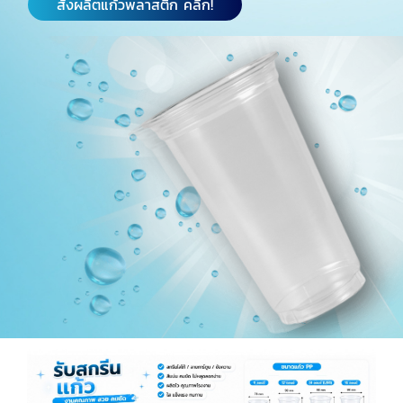
สั่งผลิตแก้วพลาสติก คลิก!